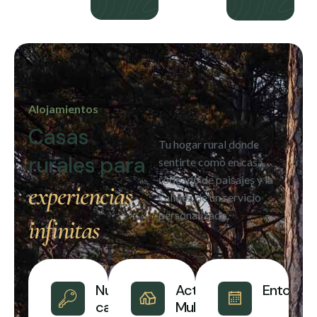
Alojamientos
Casas
Tu hogar rural donde
rurales para
sentirte como en casa,
rodeado de paisajes y la
experiencias
calidez de un servicio
personalizado.
infinitas
Nuestras
Actividades
Entorno
casas
Multiaventura