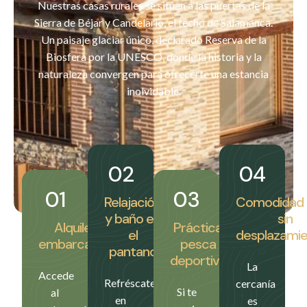
Nuestras casas rurales se sitúan a las puertas de la
Sierra de Béjar y Candelario, el techo de Salamanca.
Un paisaje glaciar único, declarado Reserva de la
Biosfera por la UNESCO, donde la historia y la
naturaleza convergen para ofrecerte una estancia
inolvidable.
04
02
01
03
Comodidad 
Relajación
sin
y baño en
Alquiler de
Práctica
desplazami
el
embarcaciones
pesca
pantano
deportiva
La
Accede
Refréscate
cercanía
Si te
al
en
es