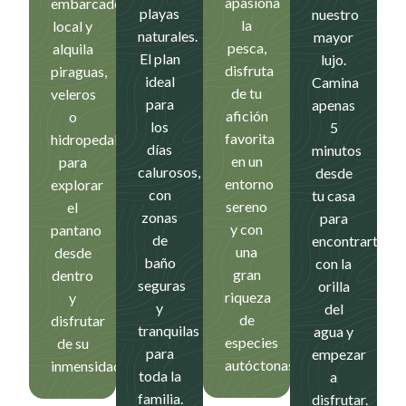
apasiona
embarcadero
playas
nuestro
la
local y
naturales.
mayor
pesca,
alquila
El plan
lujo.
disfruta
piraguas,
ideal
Camina
de tu
veleros
para
apenas
afición
o
los
5
favorita
hidropedales
días
minutos
en un
para
calurosos,
desde
entorno
explorar
con
tu casa
sereno
el
zonas
para
y con
pantano
de
encontrarte
una
desde
baño
con la
gran
dentro
seguras
orilla
riqueza
y
y
del
de
disfrutar
tranquilas
agua y
especies
de su
para
empezar
autóctonas.
inmensidad.
toda la
a
familia.
disfrutar.