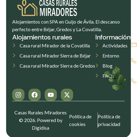
Alojamientos con SPA en Guijo de Ávila. El descanso
perfecto entre Béjar, Gredos y La Covatilla.
Alojamientos rurales
Información
C
Casa rural Mirador de la Covatilla
Actividades
Casa rural Mirador Sierra de Béjar
Entorno
Casa rural Mirador Sierra de Gredos
Blog
FAQs
Casas Rurales Miradores
Política de
Política de
© 2026. Powered by
cookies
privacidad
Digidisa