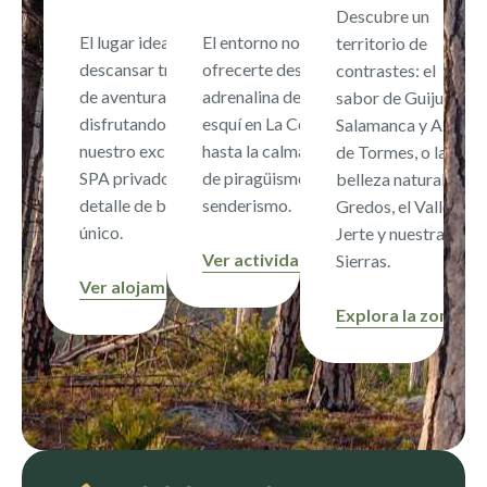
Descubre un
El lugar ideal para
El entorno nos permite
territorio de
descansar tras un día
ofrecerte desde la
contrastes: el
de aventura,
adrenalina del rafting o el
sabor de Guijuelo,
disfrutando de
esquí en La Covatilla,
Salamanca y Alba
nuestro exclusivo
hasta la calma de un día
de Tormes, o la
SPA privado y un
de piragüismo o
belleza natural de
detalle de bienvenida
senderismo.
Gredos, el Valle del
único.
Jerte y nuestras
Ver actividades
Sierras.
Ver alojamientos
Explora la zona