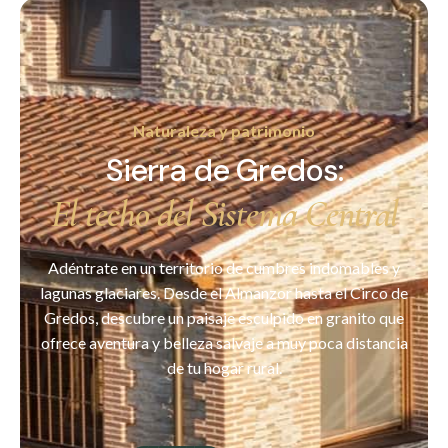
Naturaleza y patrimonio
Sierra de Gredos:
El techo del Sistema Central
Adéntrate en un territorio de cumbres indomables y
lagunas glaciares. Desde el Almanzor hasta el Circo de
Gredos, descubre un paisaje esculpido en granito que
ofrece aventura y belleza salvaje a muy poca distancia
de tu hogar rural.