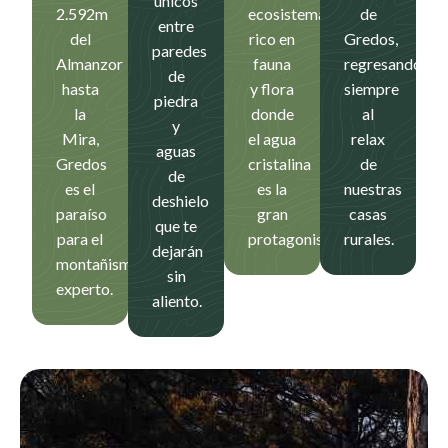
únicos
2.592m
ecosistema
de
entre
del
rico en
Gredos,
paredes
Almanzor
fauna
regresando
de
hasta
y flora
siempre
piedra
la
donde
al
y
Mira,
el agua
relax
aguas
Gredos
cristalina
de
de
es el
es la
nuestras
deshielo
paraíso
gran
casas
que te
para el
protagonista.
rurales.
dejarán
montañismo
sin
experto.
aliento.