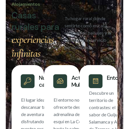
Alojamientos
Casas
Tu hogar rural donde
rurales para
sentirte como en casa,
rodeado de paisajes y la
experiencias
calidez de un servicio
personalizado.
infinitas
Nuestras
Actividades
Entorno
casas
Multiaventura
Descubre un
El lugar ideal para
El entorno nos permite
territorio de
descansar tras un día
ofrecerte desde la
contrastes: el
de aventura,
adrenalina del rafting o el
sabor de Guijuelo,
disfrutando de
esquí en La Covatilla,
Salamanca y Alba
nuestro exclusivo
hasta la calma de un día
de Tormes, o la