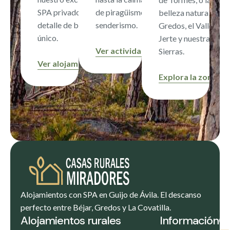
SPA privado y un
de piragüismo o
belleza natural de
detalle de bienvenida
senderismo.
Gredos, el Valle del
único.
Jerte y nuestras
Ver actividades
Sierras.
Ver alojamientos
Explora la zona
Alojamientos con SPA en Guijo de Ávila. El descanso
perfecto entre Béjar, Gredos y La Covatilla.
Alojamientos rurales
Información
C