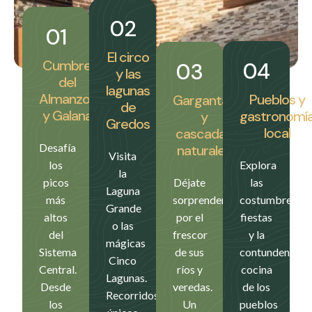
02
01
El circo
Cumbre
04
03
y las
del
lagunas
Almanzor
Pueblos y
Gargantas
de
y Galana
gastronomí
y
Gredos
local
cascadas
Desafía
naturales
Visita
los
Explora
la
picos
Déjate
las
Laguna
más
sorprender
costumbres,
Grande
altos
por el
fiestas
o las
del
frescor
y la
mágicas
Sistema
de sus
contundente
Cinco
Central.
ríos y
cocina
Lagunas.
Desde
veredas.
de los
Recorridos
los
Un
pueblos